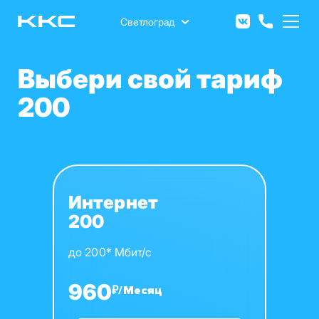
Перейти
к
Светлоград
основному
содержанию
Выбери свой тариф
200
Интернет
200
до 200* Мбит/с
960
₽/Месяц