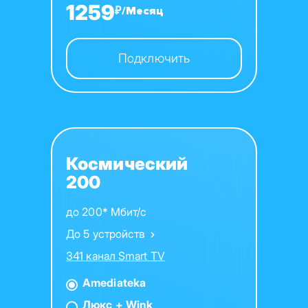
1259
₽/Месяц
Подключить
Космический
200
до 200* Мбит/с
До 5 устройств
341 канал Smart TV
Amediateka
Люкс + Wink