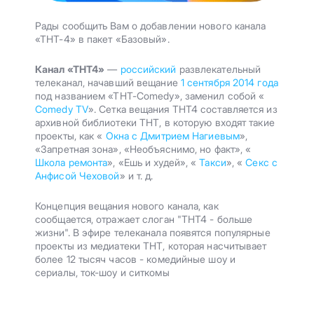
Рады сообщить Вам о добавлении нового канала
«ТНТ-4» в пакет «Базовый».
Канал «ТНТ4»
—
российский
развлекательный
телеканал, начавший вещание
1 сентября
2014 года
под названием «ТНТ-Comedy», заменил собой «
Comedy TV
». Сетка вещания ТНТ4 составляется из
архивной библиотеки ТНТ, в которую входят такие
проекты, как «
Окна с Дмитрием Нагиевым
»,
«Запретная зона», «Необъяснимо, но факт», «
Школа ремонта
», «Ешь и худей», «
Такси
», «
Секс с
Анфисой Чеховой
» и т. д.
Концепция вещания нового канала, как
сообщается, отражает слоган "ТНТ4 - больше
жизни". В эфире телеканала появятся популярные
проекты из медиатеки ТНТ, которая насчитывает
более 12 тысяч часов - комедийные шоу и
сериалы, ток-шоу и ситкомы